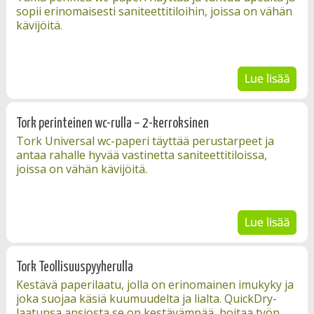
sopii erinomaisesti saniteettitiloihin, joissa on vähän
kävijöitä.
Tork perinteinen wc-rulla – 2-kerroksinen
Tork Universal wc-paperi täyttää perustarpeet ja
antaa rahalle hyvää vastinetta saniteettitiloissa,
joissa on vähän kävijöitä.
Tork Teollisuuspyyherulla
Kestävä paperilaatu, jolla on erinomainen imukyky ja
joka suojaa käsiä kuumuudelta ja lialta. QuickDry-
laatunsa ansiosta se on kestävämpää, hoitaa työn