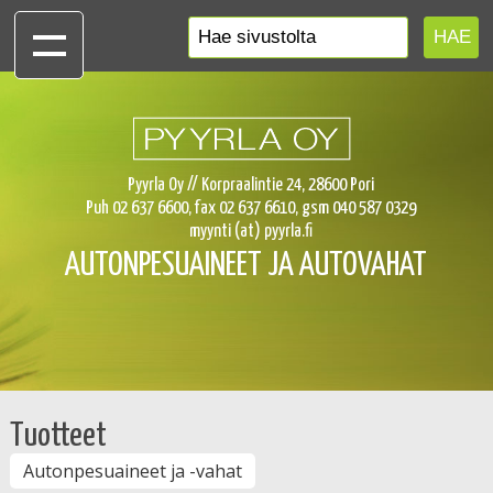
Pyyrla Oy // Korpraalintie 24, 28600 Pori
Puh 02 637 6600, fax 02 637 6610, gsm 040 587 0329
myynti (at) pyyrla.fi
AUTONPESUAINEET JA AUTOVAHAT
TEOLLISUUDEN PESUAINEET
Tuotteet
Autonpesuaineet ja -vahat