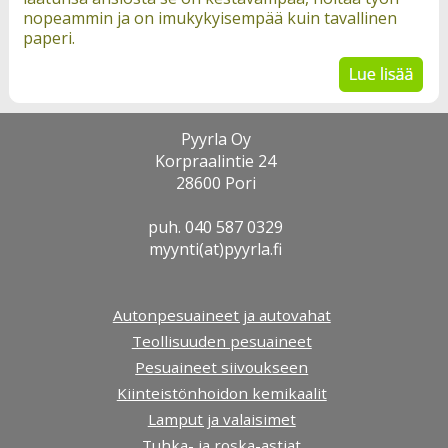
nopeammin ja on imukykyisempää kuin tavallinen
paperi.
Pyyrla Oy
Korpraalintie 24
28600 Pori
puh. 040 587 0329
myynti(at)pyyrla.fi
Autonpesuaineet ja autovahat
Teollisuuden pesuaineet
Pesuaineet siivoukseen
Kiinteistönhoidon kemikaalit
Lamput ja valaisimet
Tuhka- ja roska-astiat